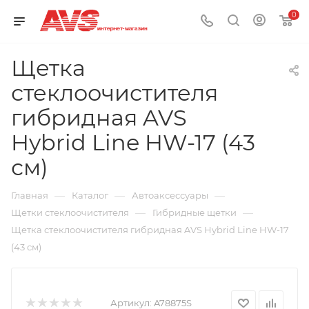
0
Щетка
стеклоочистителя
гибридная AVS
Hybrid Line HW-17 (43
см)
—
—
—
Главная
Каталог
Автоаксессуары
—
—
Щетки стеклоочистителя
Гибридные щетки
Щетка стеклоочистителя гибридная AVS Hybrid Line HW-17
(43 см)
Артикул:
A78875S