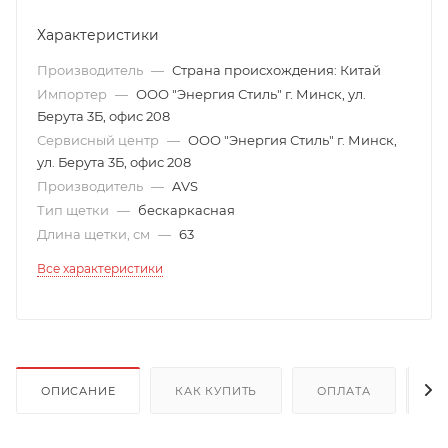
Характеристики
Производитель
—
Страна происхождения: Китай
Импортер
—
ООО "Энергия Стиль" г. Минск, ул.
Берута 3Б, офис 208
Сервисный центр
—
ООО "Энергия Стиль" г. Минск,
ул. Берута 3Б, офис 208
Производитель
—
AVS
Тип щетки
—
бескаркасная
Длина щетки, см
—
63
Все характеристики
ОПИСАНИЕ
КАК КУПИТЬ
ОПЛАТА
Д