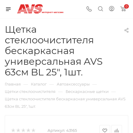
0
Щетка
стеклоочистителя
бескаркасная
универсальная AVS
63см BL 25", 1шт.
—
—
—
Главная
Каталог
Автоаксессуары
—
—
Щетки стеклоочистителя
Бескаркасные щетки
Щетка стеклоочистителя бескаркасная универсальная AVS
63см BL 25", 1шт.
Артикул:
43165