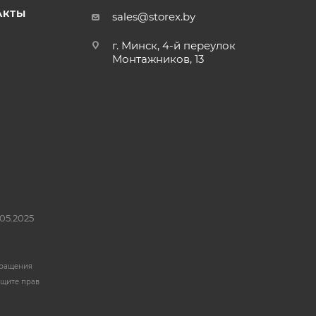
АКТЫ
sales@storex.by
г. Минск, 4-й переулок
Монтажников, 13
05.2025
бращения
ащите прав