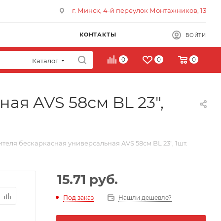
г. Минск, 4-й переулок Монтажников, 13
КОНТАКТЫ
ВОЙТИ
0
0
0
Каталог
ая AVS 58см BL 23",
теля бескаркасная универсальная AVS 58см BL 23", 1шт.
15.71
руб.
Под заказ
Нашли дешевле?