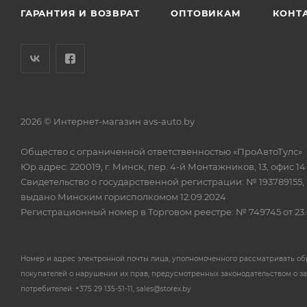
ГАРАНТИЯ И ВОЗВРАТ
ОПТОВИКАМ
КОНТ
2026 © Интернет-магазин avs-auto.by
Общество с ограниченной ответственностью «ПроАвтоТулс»
Юр.адрес: 220019, г. Минск, пер. 4-й Монтажников, 13, офис 14
Свидетельство о государственной регистрации: № 193789155,
выдано Минским горисполкомом 12.09.2024
Регистрационный номер в Торговом реестре: № 749745 от 23.
Номер и адрес электронной почты лица, уполномоченного рассматривать о
покупателей о нарушении их прав, предусмотренных законодательством о з
потребителей: +375 29 135-51-11, sales@storex.by