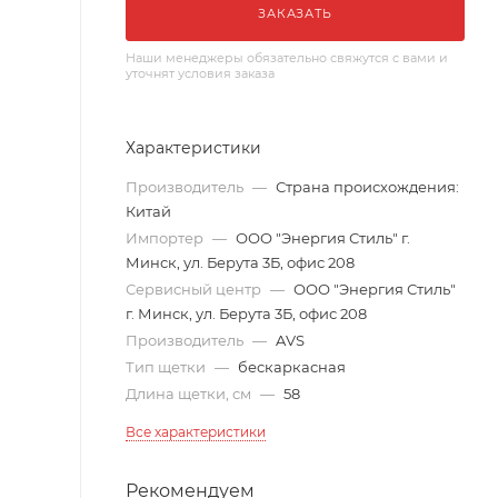
ЗАКАЗАТЬ
Наши менеджеры обязательно свяжутся с вами и
уточнят условия заказа
Характеристики
Производитель
—
Страна происхождения:
Китай
Импортер
—
ООО "Энергия Стиль" г.
Минск, ул. Берута 3Б, офис 208
Сервисный центр
—
ООО "Энергия Стиль"
г. Минск, ул. Берута 3Б, офис 208
Производитель
—
AVS
Тип щетки
—
бескаркасная
Длина щетки, см
—
58
Все характеристики
Рекомендуем