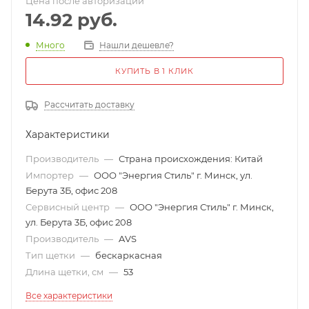
Цена после авторизации
14.92
руб.
Много
Нашли дешевле?
КУПИТЬ В 1 КЛИК
Рассчитать доставку
Характеристики
Производитель
—
Страна происхождения: Китай
Импортер
—
ООО "Энергия Стиль" г. Минск, ул.
Берута 3Б, офис 208
Сервисный центр
—
ООО "Энергия Стиль" г. Минск,
ул. Берута 3Б, офис 208
Производитель
—
AVS
Тип щетки
—
бескаркасная
Длина щетки, см
—
53
Все характеристики