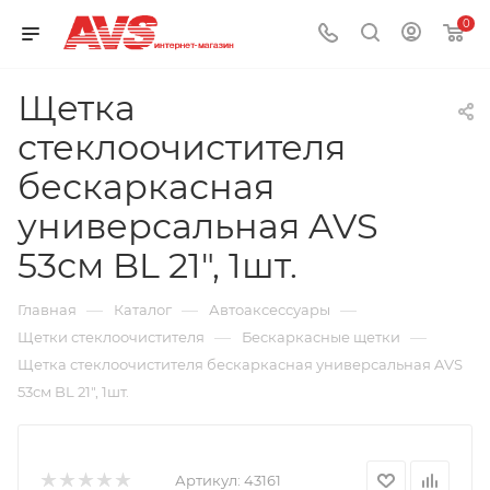
0
Щетка
стеклоочистителя
бескаркасная
универсальная AVS
53см BL 21", 1шт.
—
—
—
Главная
Каталог
Автоаксессуары
—
—
Щетки стеклоочистителя
Бескаркасные щетки
Щетка стеклоочистителя бескаркасная универсальная AVS
53см BL 21", 1шт.
Артикул:
43161