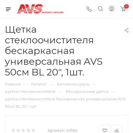
0
Щетка
стеклоочистителя
бескаркасная
универсальная AVS
50см BL 20", 1шт.
—
—
—
Главная
Каталог
Автоаксессуары
—
—
Щетки стеклоочистителя
Бескаркасные щетки
Щетка стеклоочистителя бескаркасная универсальная AVS
50см BL 20", 1шт.
Артикул:
43160