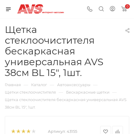
0
Щетка
стеклоочистителя
бескаркасная
универсальная AVS
38см BL 15", 1шт.
—
—
—
Главная
Каталог
Автоаксессуары
—
—
Щетки стеклоочистителя
Бескаркасные щетки
Щетка стеклоочистителя бескаркасная универсальная AVS
38см BL 15", 1шт.
Артикул:
43155