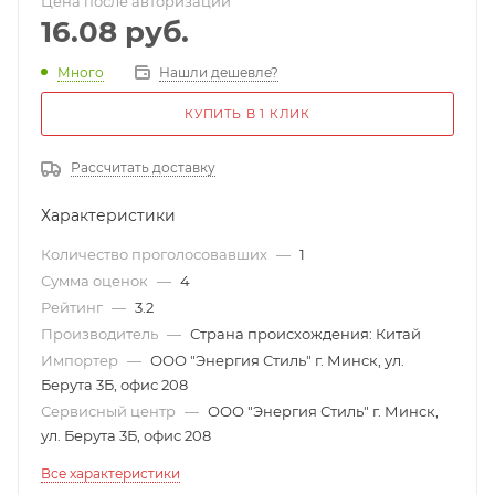
Цена после авторизации
16.08
руб.
Много
Нашли дешевле?
КУПИТЬ В 1 КЛИК
Рассчитать доставку
Характеристики
Количество проголосовавших
—
1
Сумма оценок
—
4
Рейтинг
—
3.2
Производитель
—
Страна происхождения: Китай
Импортер
—
ООО "Энергия Стиль" г. Минск, ул.
Берута 3Б, офис 208
Сервисный центр
—
ООО "Энергия Стиль" г. Минск,
ул. Берута 3Б, офис 208
Все характеристики