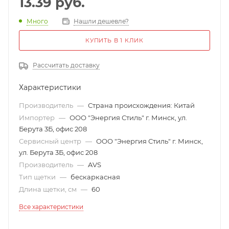
13.39
руб.
Много
Нашли дешевле?
КУПИТЬ В 1 КЛИК
Рассчитать доставку
Характеристики
Производитель
—
Страна происхождения: Китай
Импортер
—
ООО "Энергия Стиль" г. Минск, ул.
Берута 3Б, офис 208
Сервисный центр
—
ООО "Энергия Стиль" г. Минск,
ул. Берута 3Б, офис 208
Производитель
—
AVS
Тип щетки
—
бескаркасная
Длина щетки, см
—
60
Все характеристики