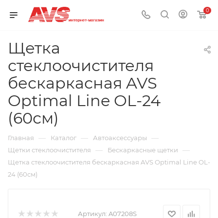
0
Щетка
стеклоочистителя
бескаркасная AVS
Optimal Line OL-24
(60см)
—
—
—
Главная
Каталог
Автоаксессуары
—
—
Щетки стеклоочистителя
Бескаркасные щетки
Щетка стеклоочистителя бескаркасная AVS Optimal Line OL-
24 (60см)
Артикул:
A07208S