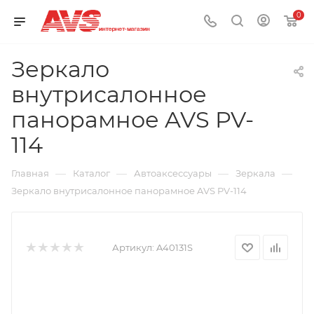
0
Зеркало
внутрисалонное
панорамное AVS PV-
114
—
—
—
—
Главная
Каталог
Автоаксессуары
Зеркала
Зеркало внутрисалонное панорамное AVS PV-114
Артикул:
A40131S