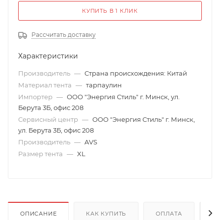
КУПИТЬ В 1 КЛИК
Рассчитать доставку
Характеристики
Производитель
—
Страна происхождения: Китай
Материал тента
—
тарпаулин
Импортер
—
ООО "Энергия Стиль" г. Минск, ул.
Берута 3Б, офис 208
Сервисный центр
—
ООО "Энергия Стиль" г. Минск,
ул. Берута 3Б, офис 208
Производитель
—
AVS
Размер тента
—
XL
ОПИСАНИЕ
КАК КУПИТЬ
ОПЛАТА
Д