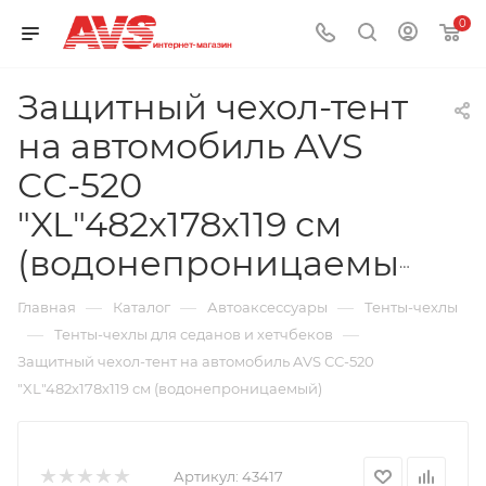
0
Защитный чехол-тент
на автомобиль AVS
СС-520
"XL"482х178х119 см
(водонепроницаемый)
—
—
—
Главная
Каталог
Автоаксессуары
Тенты-чехлы
—
—
Тенты-чехлы для седанов и хетчбеков
Защитный чехол-тент на автомобиль AVS СС-520
"XL"482х178х119 см (водонепроницаемый)
Артикул:
43417