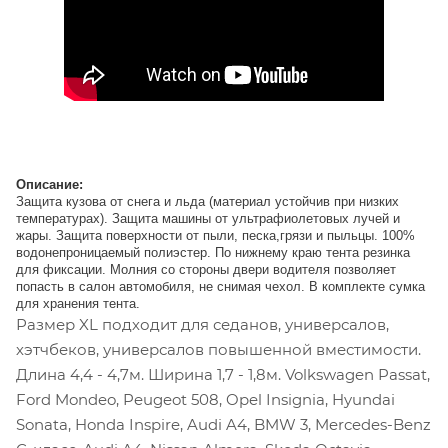
Описание:
Защита кузова от снега и льда (материал устойчив при низких
температурах). Защита машины от ультрафиолетовых лучей и
жары. Защита поверхности от пыли, песка,грязи и пыльцы. 100%
водонепроницаемый полиэстер. По нижнему краю тента резинка
для фиксации. Молния со стороны двери водителя позволяет
попасть в салон автомобиля, не снимая чехол. В комплекте сумка
для хранения тента.
Размер XL подходит для седанов, универсалов,
хэтчбеков, универсалов повышенной вместимости.
Длина 4,4 - 4,7м. Ширина 1,7 - 1,8м. Volkswagen Passat,
Ford Mondeo, Peugeot 508, Opel Insignia, Hyundai
Sonata, Honda Inspire, Audi A4, BMW 3, Mercedes-Benz