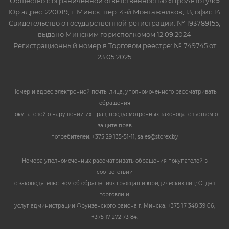
Общество с ограниченной ответственностью «ПроАвтоТулс»
Юр.адрес: 220019, г. Минск, пер. 4-й Монтажников, 13, офис 14
Свидетельство о государственной регистрации: № 193789155,
выдано Минским горисполкомом 12.09.2024
Регистрационный номер в Торговом реестре: № 749745 от
23.05.2025
Номер и адрес электронной почты лица, уполномоченного рассматривать
обращения
покупателей о нарушении их прав, предусмотренных законодательством о
защите прав
потребителей: +375 29 135-51-11, sales@storex.by
Номера уполномоченных рассматривать обращения покупателей в
соответствии
с законодательством об обращениях граждан и юридических лиц: Отдел
торговли и
услуг администрации Фрунзенского района г. Минска: +375 17 348 39 06,
+375 17 272 73 84.