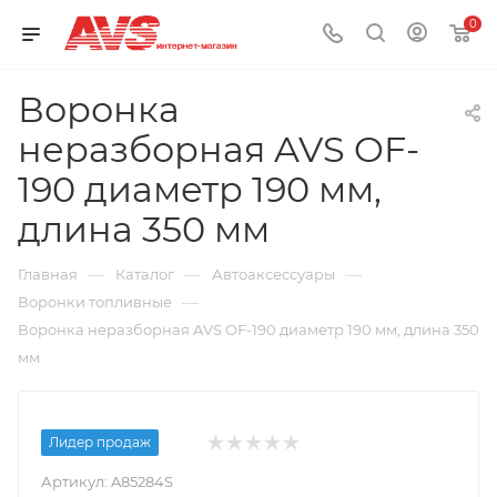
0
Воронка
неразборная AVS OF-
190 диаметр 190 мм,
длина 350 мм
—
—
—
Главная
Каталог
Автоаксессуары
—
Воронки топливные
Воронка неразборная AVS OF-190 диаметр 190 мм, длина 350
мм
Лидер продаж
Артикул:
A85284S