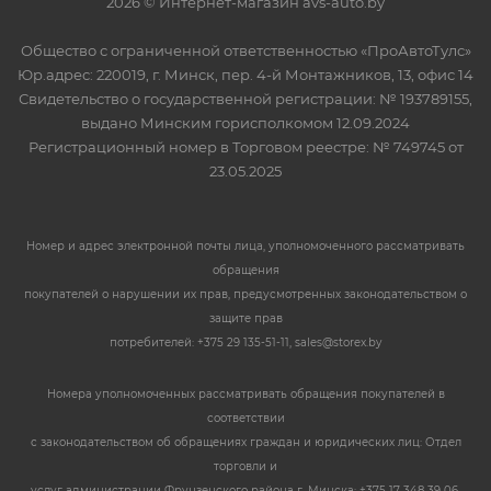
2026 © Интернет-магазин avs-auto.by
Общество с ограниченной ответственностью «ПроАвтоТулс»
Юр.адрес: 220019, г. Минск, пер. 4-й Монтажников, 13, офис 14
Свидетельство о государственной регистрации: № 193789155,
выдано Минским горисполкомом 12.09.2024
Регистрационный номер в Торговом реестре: № 749745 от
23.05.2025
Номер и адрес электронной почты лица, уполномоченного рассматривать
обращения
покупателей о нарушении их прав, предусмотренных законодательством о
защите прав
потребителей: +375 29 135-51-11, sales@storex.by
Номера уполномоченных рассматривать обращения покупателей в
соответствии
с законодательством об обращениях граждан и юридических лиц: Отдел
торговли и
услуг администрации Фрунзенского района г. Минска: +375 17 348 39 06,