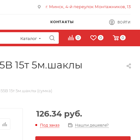
г. Минск, 4-й переулок Монтажников, 13
КОНТАКТЫ
ВОЙТИ
0
0
0
Каталог
5B 15т 5м.шаклы
55B 15т 5м.шаклы (сумка)
126.34
руб.
Под заказ
Нашли дешевле?