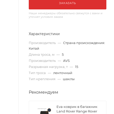
ЗАКАЗАТЬ
Наши менеджеры обязательно свяжутся с вами и
уточнят условия заказа
Характеристики
Производитель
—
Страна происхождения:
Китай
Длина троса, м
—
5
Производитель
—
AVS
Разрывная нагрузка, т
—
15
Тип троса
—
ленточный
Тип крепления
—
шаклы
Рекомендуем
Eva-коврик в багажник
Land Rover Range Rover