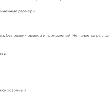
 линейные размеры
м, без резких рывков и торможений. Не является рывк
еса.
буксировочный