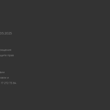
05.2025
бращения
ащите прав
твии
говли и
17 272 73 84.