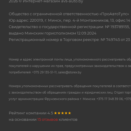
2026 © Интернет-магазин avs-auto.by
Общество с ограниченной ответственностью «ПроАвтоТулс»
Юр.адрес: 220019, г. Минск, пер. 4-й Монтажников, 13, офис 14
Свидетельство о государственной регистрации: № 193789155,
выдано Минским горисполкомом 12.09.2024
Регистрационный номер в Торговом реестре: № 749745 от 23.
Номер и адрес электронной почты лица, уполномоченного рассматривать о
покупателей о нарушении их прав, предусмотренных законодательством о з
потребителей: +375 29 135-51-11, sales@storex.by
Номера уполномоченных рассматривать обращения покупателей в соответс
с законодательством об обращениях граждан и юридических лиц: Отдел тор
услуг администрации Фрунзенского района г. Минска: +375 17 348 39 06, +375 
Рейтинг компании
4.5
★★★★★
на основании
15 отзывов
клиентов