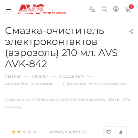
0
Смазка-очиститель
электроконтактов
(аэрозоль) 210 мл. AVS
AVK-842
—
—
—
Главная
Каталог
Уход за авто
—
Автомобильная химия
Сервисные средства и смазки
—
Смазка-очиститель электроконтактов (аэрозоль) 210 мл. AVS
AVK-842
Артикул:
A85085S