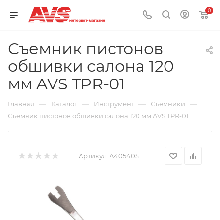
0
Съемник пистонов
обшивки салона 120
мм AVS TPR-01
—
—
—
—
Главная
Каталог
Инструмент
Съемники
Съемник пистонов обшивки салона 120 мм AVS TPR-01
Артикул:
A40540S