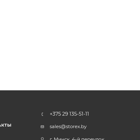
+375 29 135-51-11
АКТЫ
sales@storex.by
г. Минск, 4-й переулок