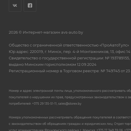
2026 © Интернет-магазин avs-auto.by
Общество с ограниченной ответственностью «ПроАвтоТулс»
Юр.адрес: 220019, г. Минск, пер. 4-й Монтажников, 13, офис 14
Свидетельство о государственной регистрации: № 193789155,
выдано Минским горисполкомом 12.09.2024
Регистрационный номер в Торговом реестре: № 749745 от 23.
Номер и адрес электронной почты лица, уполномоченного рассматривать о
покупателей о нарушении их прав, предусмотренных законодательством о з
потребителей: +375 29 135-51-11, sales@storex.by
Номера уполномоченных рассматривать обращения покупателей в соответс
с законодательством об обращениях граждан и юридических лиц: Отдел тор
услуг администрации Фрунзенского района г. Минска: +375 17 348 39 06, +375 