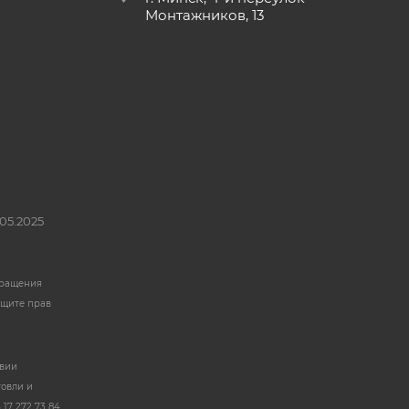
Монтажников, 13
05.2025
бращения
ащите прав
твии
говли и
17 272 73 84.