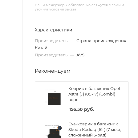
Наши менеджеры обязательно свяжутся с вами и
уточнят условия заказа
Характеристики
Производитель
—
Страна происхождения:
Китай
Производитель
—
AVS
Рекомендуем
Коврик в багажник Opel
Astra (J) (09-17) (Combi)
ворс
156.50
руб.
Eva-коврик в багажник
Skoda Kodiaq (16-) (7 мест,
сложенный 3-ряд)