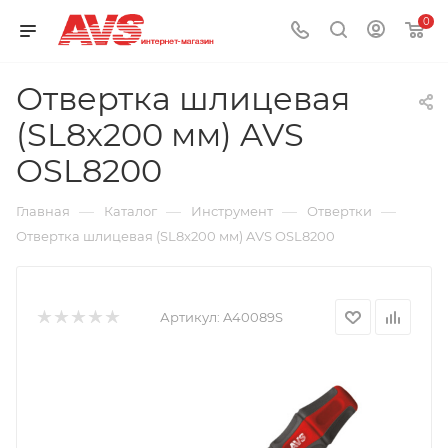
0
Отвертка шлицевая
(SL8x200 мм) AVS
OSL8200
—
—
—
—
Главная
Каталог
Инструмент
Отвертки
Отвертка шлицевая (SL8x200 мм) AVS OSL8200
Артикул:
A40089S