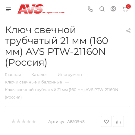
0
Ключ свечной
трубчатый 21 мм (160
мм) AVS PTW-21160N
(Россия)
—
—
—
Главная
Каталог
Инструмент
—
Ключи свечные и балонные
Ключ свечной трубчатый 21 мм (160 мм) AVS PTW-21160N
(Россия)
Артикул:
A85094S