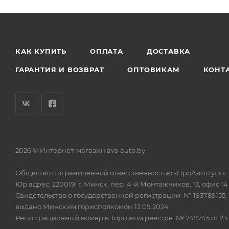
КАК КУПИТЬ
ОПЛАТА
ДОСТАВКА
ГАРАНТИЯ И ВОЗВРАТ
ОПТОВИКАМ
КОНТ
2026 © Интернет-магазин avs-auto.by
Общество с ограниченной ответственностью «ПроАвтоТулс»
Юр.адрес: 220019, г. Минск, пер. 4-й Монтажников, 13, офис 14
Свидетельство о государственной регистрации: № 193789155,
выдано Минским горисполкомом 12.09.2024
Регистрационный номер в Торговом реестре: № 749745 от 23.