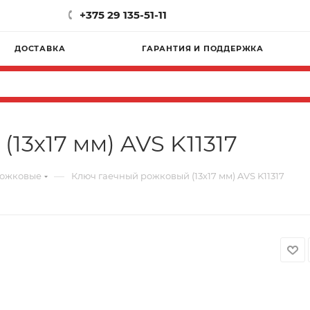
+375 29 135-51-11
ДОСТАВКА
ГАРАНТИЯ И ПОДДЕРЖКА
13х17 мм) AVS K11317
—
рожковые
Ключ гаечный рожковый (13х17 мм) AVS K11317