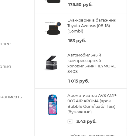
175.50
руб.
Eva-коврик в багажник
Toyota Avensis (08-18)
(Combi)
183
руб.
Далее
Автомобильный
компрессорный
ловия
холодильник FILYMORE
S40S
1 015
руб.
Ароматизатор AVS AMP-
 написать
003 AIR AROMA (аром.
Bubble Gum/ Бабл Гам)
(бумажные)
3.43
руб.
Нейтральное средство