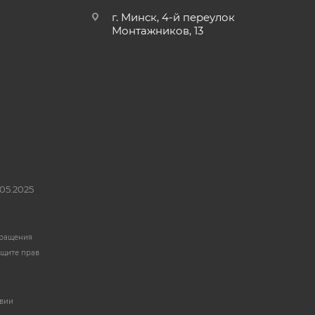
г. Минск, 4-й переулок
Монтажников, 13
05.2025
бращения
ащите прав
твии