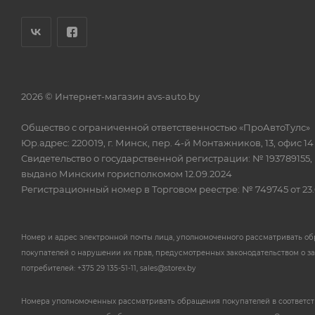
2026 © Интернет-магазин avs-auto.by
Общество с ограниченной ответственностью «ПроАвтоТулс»
Юр.адрес: 220019, г. Минск, пер. 4-й Монтажников, 13, офис 14
Свидетельство о государственной регистрации: № 193789155,
выдано Минским горисполкомом 12.09.2024
Регистрационный номер в Торговом реестре: № 749745 от 23.
Номер и адрес электронной почты лица, уполномоченного рассматривать о
покупателей о нарушении их прав, предусмотренных законодательством о з
потребителей: +375 29 135-51-11, sales@storex.by
Номера уполномоченных рассматривать обращения покупателей в соответс