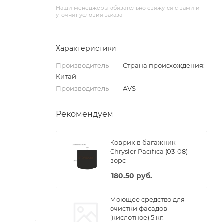
Наши менеджеры обязательно свяжутся с вами и
уточнят условия заказа
Характеристики
Производитель
—
Страна происхождения:
Китай
Производитель
—
AVS
Рекомендуем
Коврик в багажник
Chrysler Pacifica (03-08)
ворс
180.50
руб.
Моющее средство для
очистки фасадов
(кислотное) 5 кг.