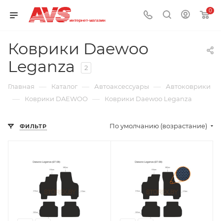
0
Коврики Daewoo
Leganza
2
—
—
—
Главная
Каталог
Автоаксессуары
Автоковрики
—
—
Коврики DAEWOO
Коврики Daewoo Leganza
По умолчанию (возрастание)
ФИЛЬТР