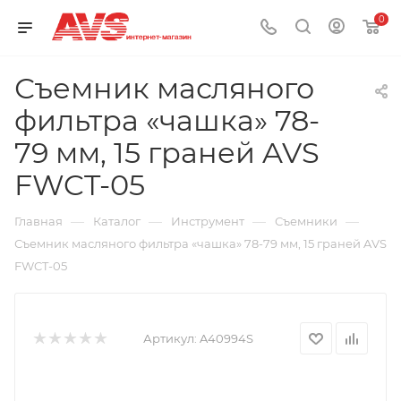
0
Съемник масляного
фильтра «чашка» 78-
79 мм, 15 граней AVS
FWCT-05
—
—
—
—
Главная
Каталог
Инструмент
Съемники
Съемник масляного фильтра «чашка» 78-79 мм, 15 граней AVS
FWCT-05
Артикул:
A40994S