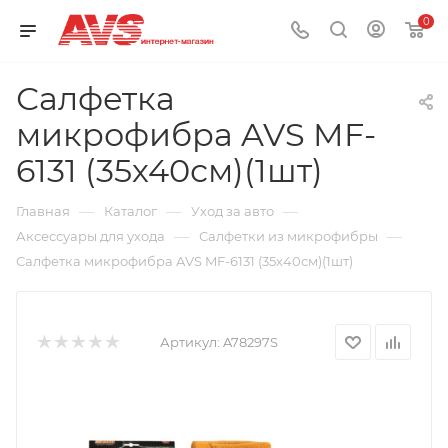
0
Салфетка
микрофибра AVS MF-
6131 (35х40см)(1шт)
—
—
—
Главная
Каталог
Уход за авто
—
—
Аксессуары для ухода
Салфетки из микрофибры
Салфетка микрофибра AVS MF-6131 (35х40см)(1шт)
Артикул:
A78297S