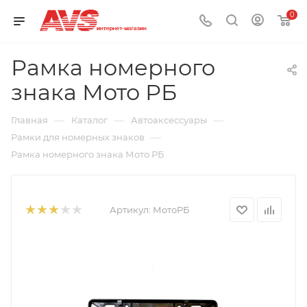
0
Рамка номерного
знака Мото РБ
—
—
—
Главная
Каталог
Автоаксессуары
—
Рамки для номерных знаков
Рамка номерного знака Мото РБ
Артикул:
МотоРБ