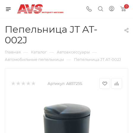
0
Пепельница JT AT-
002J
—
—
—
Главная
Каталог
Автоаксессуары
—
Автомобильные пепельницы
Пепельница JT AT-002J
Артикул:
A85725S