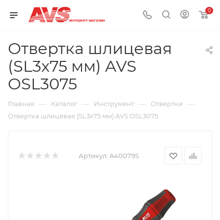
0
Отвертка шлицевая
(SL3x75 мм) AVS
OSL3075
—
—
—
—
Главная
Каталог
Инструмент
Отвертки
Отвертка шлицевая (SL3x75 мм) AVS OSL3075
Артикул:
A40079S