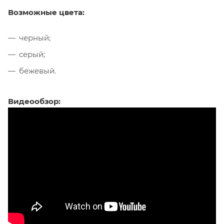
Возможные цвета:
черный;
серый;
бежевый.
Видеообзор: