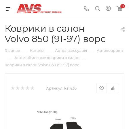
0
Коврики в салон
Volvo 850 (91-97) ворс
—
—
—
Главная
Каталог
Автоаксессуары
Автоковрики
—
—
Автомобильные коврики в салон
Коврики в салон Volvo 850 (91-97) ворс
Артикул:
ks1436