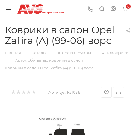
0
Коврики в салон Opel
Zafira (A) (99-06) ворс
—
—
—
Главная
Каталог
Автоаксессуары
Автоковрики
—
—
Автомобильные коврики в салон
Коврики в салон Opel Zafira (A) (99-06) ворс
Артикул:
ks1036