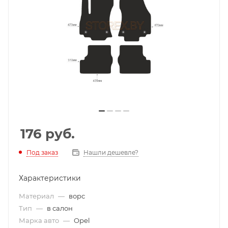
176
руб.
Под заказ
Нашли дешевле?
Характеристики
Материал
—
ворс
Тип
—
в салон
Марка авто
—
Opel