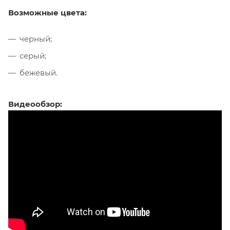
Возможные цвета:
черный;
серый;
бежевый.
Видеообзор: