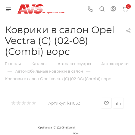
0
Коврики в салон Opel
Vectra (C) (02-08)
(Combi) ворс
—
—
—
Главная
Каталог
Автоаксессуары
Автоковрики
—
—
Автомобильные коврики в салон
Коврики в салон Opel Vectra (C) (02-08) (Combi) ворс
Артикул:
ks1032