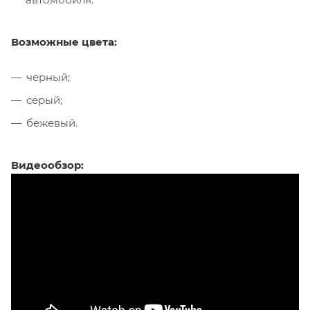
Возможные цвета:
черный;
серый;
бежевый.
Видеообзор: