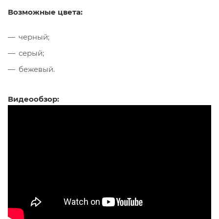
Возможные цвета:
черный;
серый;
бежевый.
Видеообзор: