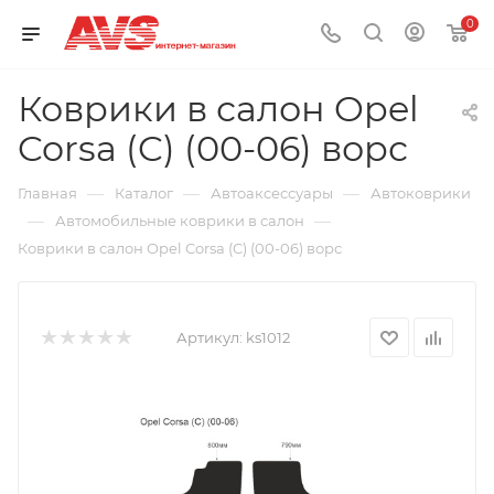
0
Коврики в салон Opel
Corsa (C) (00-06) ворс
—
—
—
Главная
Каталог
Автоаксессуары
Автоковрики
—
—
Автомобильные коврики в салон
Коврики в салон Opel Corsa (C) (00-06) ворс
Артикул:
ks1012