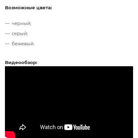
Возможные цвета:
черный;
серый;
бежевый.
Видеообзор: