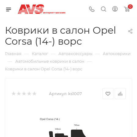
0
Коврики в салон Opel
Corsa (14-) ворс
—
—
—
Главная
Каталог
Автоаксессуары
Автоковрики
—
—
Автомобильные коврики в салон
Коврики в салон Opel Corsa (14-) ворс
Артикул:
ks1007