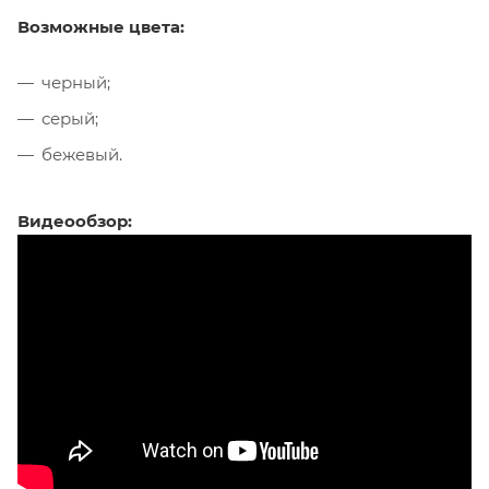
Возможные цвета:
черный;
серый;
бежевый.
Видеообзор: