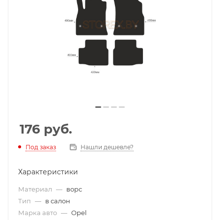
176
руб.
Под заказ
Нашли дешевле?
Характеристики
Материал
—
ворс
Тип
—
в салон
Марка авто
—
Opel