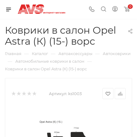
0
Коврики в салон Opel
Astra (К) (15-) ворс
—
—
—
Главная
Каталог
Автоаксессуары
Автоковрики
—
—
Автомобильные коврики в салон
Коврики в салон Opel Astra (К) (15-) ворс
Артикул:
ks1003