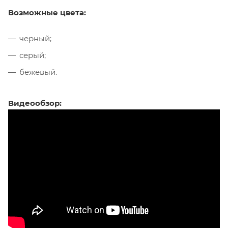
Возможные цвета:
черный;
серый;
бежевый.
Видеообзор: