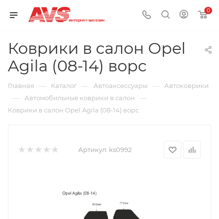
0
Коврики в салон Opel
Agila (08-14) ворс
—
—
—
Главная
Каталог
Автоаксессуары
Автоковрики
—
—
Автомобильные коврики в салон
Коврики в салон Opel Agila (08-14) ворс
Артикул:
ks0992