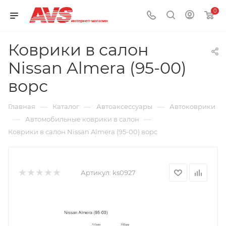
0
Коврики в салон
Nissan Almera (95-00)
ворс
—
—
—
Главная
Каталог
Автоаксессуары
Автоковрики
—
—
Автомобильные коврики в салон
Коврики в салон Nissan Almera (95-00) ворс
Артикул:
ks0927