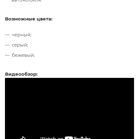
Возможные цвета:
черный;
серый;
бежевый.
Видеообзор: