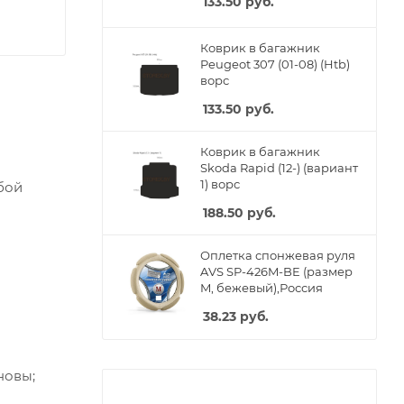
133.50
руб.
Коврик в багажник
Peugeot 307 (01-08) (Htb)
ворс
133.50
руб.
Коврик в багажник
Skoda Rapid (12-) (вариант
1) ворс
бой
188.50
руб.
Оплетка спонжевая руля
AVS SP-426M-BE (размер
M, бежевый),Россия
38.23
руб.
новы;