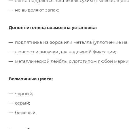
легко поддаются чистке как сухим (пылесос, щётк
не выделяют запах;
Дополнительна возможна установка:
подпятника из ворса или металла (уплотнение на
люверса и липучки для надежной фиксации;
металлической лейблы с логотипом любой марки
Возможные цвета:
черный;
серый;
бежевый.