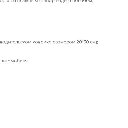
а), так и влажным (напор воды) способом;
 водительском коврике размером 20*30 см);
 автомобиля.