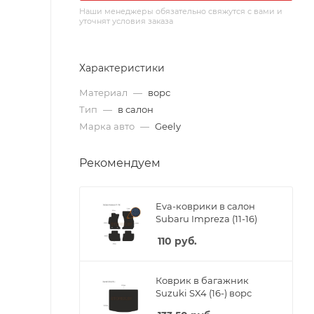
Наши менеджеры обязательно свяжутся с вами и
уточнят условия заказа
Характеристики
Материал
—
ворс
Тип
—
в салон
Марка авто
—
Geely
Рекомендуем
Eva-коврики в салон
Subaru Impreza (11-16)
110
руб.
Коврик в багажник
Suzuki SX4 (16-) ворс