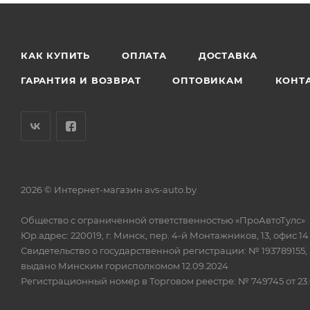
КАК КУПИТЬ
ОПЛАТА
ДОСТАВКА
ГАРАНТИЯ И ВОЗВРАТ
ОПТОВИКАМ
КОНТ
2026 © Интернет-магазин avs-auto.by
Общество с ограниченной ответственностью «ПроАвтоТулс»
Юр.адрес: 220019, г. Минск, пер. 4-й Монтажников, 13, офис 14
Свидетельство о государственной регистрации: № 193789155,
выдано Минским горисполкомом 12.09.2024
Регистрационный номер в Торговом реестре: № 749745 от 23.