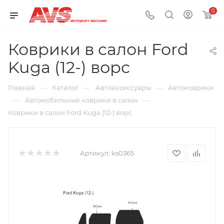
0
Коврики в салон Ford
Kuga (12-) ворс
—
—
—
Главная
Каталог
Автоаксессуары
Автоковрики
—
—
Автомобильные коврики в салон
Коврики в салон Ford Kuga (12-) ворс
Артикул:
ks0365