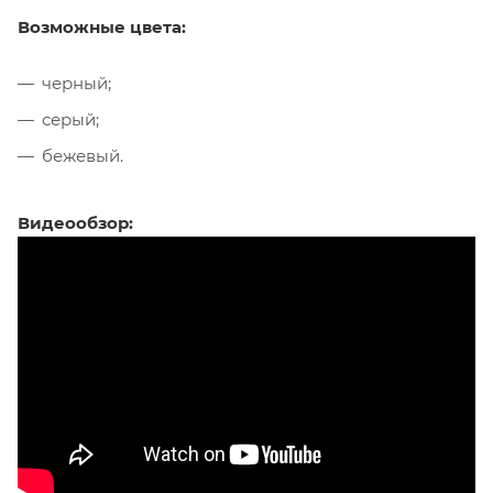
Возможные цвета:
черный;
серый;
бежевый.
Видеообзор: