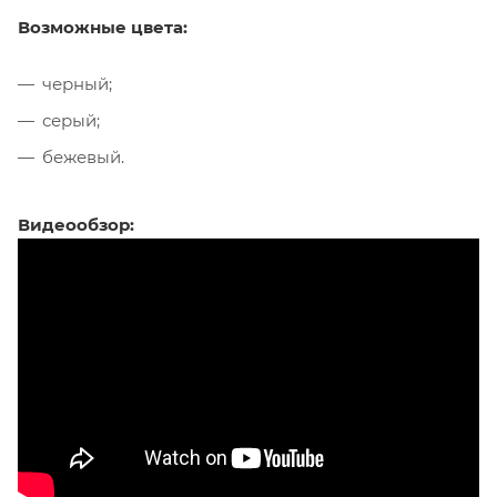
Возможные цвета:
черный;
серый;
бежевый.
Видеообзор: