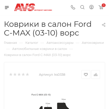
0
Коврики в салон Ford
C-MAX (03-10) ворс
—
—
—
Главная
Каталог
Автоаксессуары
Автоковрики
—
—
Автомобильные коврики в салон
Коврики в салон Ford C-MAX (03-10) ворс
Артикул:
ks0338