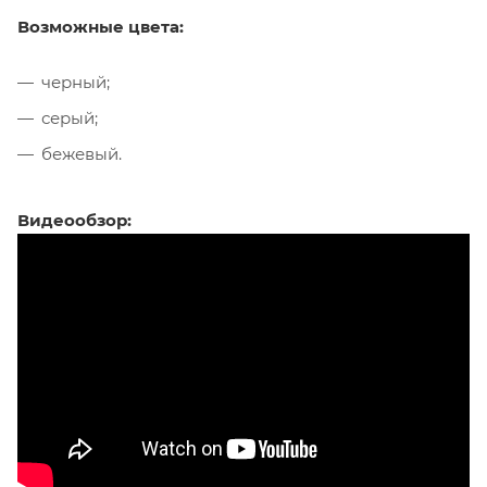
Возможные цвета:
черный;
серый;
бежевый.
Видеообзор: