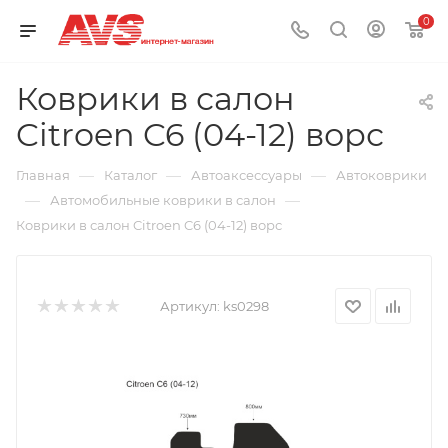
0
Коврики в салон
Citroen C6 (04-12) ворс
—
—
—
Главная
Каталог
Автоаксессуары
Автоковрики
—
—
Автомобильные коврики в салон
Коврики в салон Citroen C6 (04-12) ворс
Артикул:
ks0298