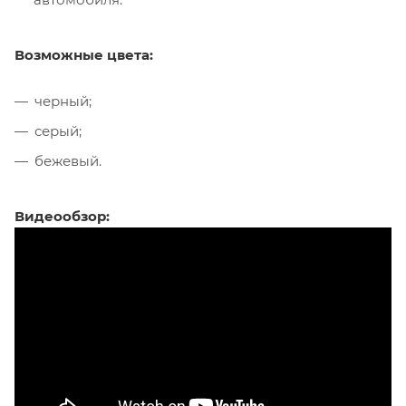
Возможные цвета:
черный;
серый;
бежевый.
Видеообзор: