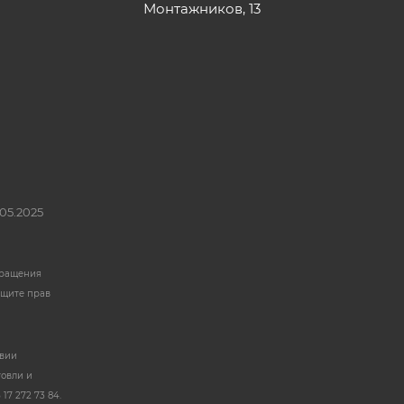
Монтажников, 13
05.2025
бращения
ащите прав
твии
говли и
17 272 73 84.