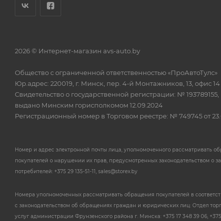
2026 © Интернет-магазин avs-auto.by
Общество с ограниченной ответственностью «ПроАвтоТулс»
Юр.адрес: 220019, г. Минск, пер. 4-й Монтажников, 13, офис 14
Свидетельство о государственной регистрации: № 193789155,
выдано Минским горисполкомом 12.09.2024
Регистрационный номер в Торговом реестре: № 749745 от 23.
Номер и адрес электронной почты лица, уполномоченного рассматривать о
покупателей о нарушении их прав, предусмотренных законодательством о з
потребителей: +375 29 135-51-11, sales@storex.by
Номера уполномоченных рассматривать обращения покупателей в соответс
с законодательством об обращениях граждан и юридических лиц: Отдел тор
услуг администрации Фрунзенского района г. Минска: +375 17 348 39 06, +375 