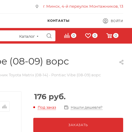
г. Минск, 4-й переулок Монтажников, 13
КОНТАКТЫ
ВОЙТИ
0
0
0
Каталог
be (08-09) ворс
ик Toyota Matrix (08-14) - Pontiac Vibe (08-09) ворс
176
руб.
Под заказ
Нашли дешевле?
ЗАКАЗАТЬ