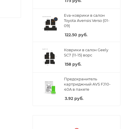
175
руб.
Eva-коврики в салон
Toyota Avensis Verso (01-
09)
122.50
руб.
Коврики в салон Geely
SC7 (11-15) ворс
158
руб.
Предохранитель
картриджный AVS FJ10-
40A в пакете
3.92
руб.