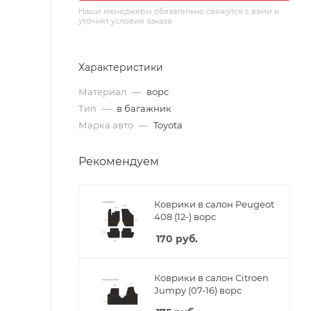
Наши менеджеры обязательно свяжутся с вами и
уточнят условия заказа
Характеристики
Материал
—
ворс
Тип
—
в багажник
Марка авто
—
Toyota
Рекомендуем
Коврики в салон Peugeot
408 (12-) ворс
170
руб.
Коврики в салон Citroen
Jumpy (07-16) ворс