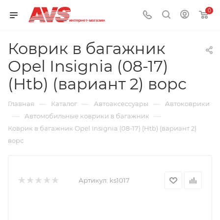
0
Коврик в багажник
Opel Insignia (08-17)
(Htb) (вариант 2) ворс
—
—
—
Главная
Каталог
Автоаксессуары
Автоковрики
—
—
Автомобильные коврики в багажник
Коврик в багажник Opel Insignia (08-17) (Htb) (вариант 2)
ворс
Артикул:
ks1017