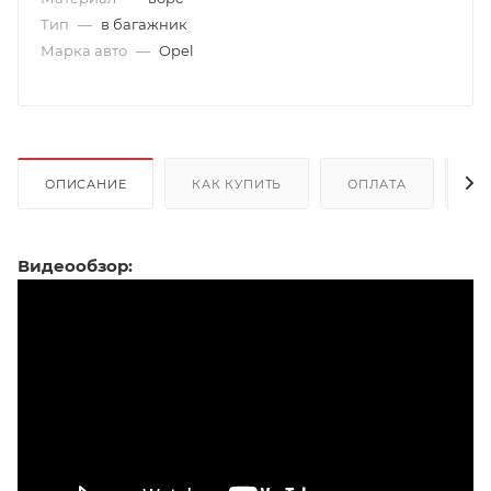
Тип
—
в багажник
Марка авто
—
Opel
ОПИСАНИЕ
КАК КУПИТЬ
ОПЛАТА
Д
Видеообзор: