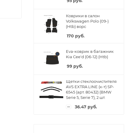
95
руб.
Коврики в салон
Volkswagen Polo (09-)
(Htb) ворс
170
руб.
Eva-коврик в багажник
Kia Cee'd (06-12) (Htb)
99
руб.
Щетки стеклоочистителя
AVS EXTRA LINE (к-т) SP-
6545 (арт. 80432) (BMW
Serie 5, Serie 7), 2 шт.
36.47
руб.