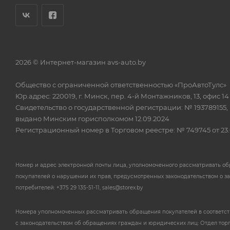
2026 © Интернет-магазин avs-auto.by
Общество с ограниченной ответственностью «ПроАвтоТулс»
Юр.адрес: 220019, г. Минск, пер. 4-й Монтажников, 13, офис 14
Свидетельство о государственной регистрации: № 193789155,
выдано Минским горисполкомом 12.09.2024
Регистрационный номер в Торговом реестре: № 749745 от 23.
Номер и адрес электронной почты лица, уполномоченного рассматривать о
покупателей о нарушении их прав, предусмотренных законодательством о з
потребителей: +375 29 135-51-11, sales@storex.by
Номера уполномоченных рассматривать обращения покупателей в соответс
с законодательством об обращениях граждан и юридических лиц: Отдел тор