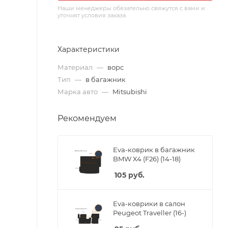
Наши менеджеры обязательно свяжутся с вами и
уточнят условия заказа
Характеристики
Материал
—
ворс
Тип
—
в багажник
Марка авто
—
Mitsubishi
Рекомендуем
Eva-коврик в багажник
BMW X4 (F26) (14-18)
105
руб.
Eva-коврики в салон
Peugeot Traveller (16-)