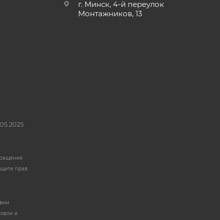
г. Минск, 4-й переулок
Монтажников, 13
05.2025
бращения
ащите прав
твии
говли и