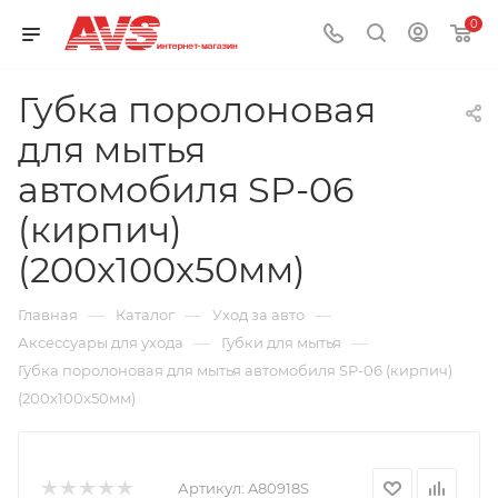
0
Губка поролоновая
для мытья
автомобиля SP-06
(кирпич)
(200x100x50мм)
—
—
—
Главная
Каталог
Уход за авто
—
—
Аксессуары для ухода
Губки для мытья
Губка поролоновая для мытья автомобиля SP-06 (кирпич)
(200x100x50мм)
Артикул:
A80918S