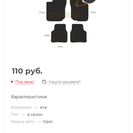
110
руб.
Под заказ
Нашли дешевле?
Характеристики
Материал
—
eva
Тип
—
в салон
Марка авто
—
Opel