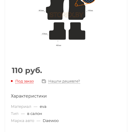
110
руб.
Под заказ
Нашли дешевле?
Характеристики
Материал
—
eva
Тип
—
в салон
Марка авто
—
Daewoo