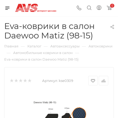
0
Eva-коврики в салон
Daewoo Matiz (98-15)
—
—
—
Главная
Каталог
Автоаксессуары
Автоковрики
—
—
Автомобильные коврики в салон
Eva-коврики в салон Daewoo Matiz (98-15)
Артикул:
kse0309