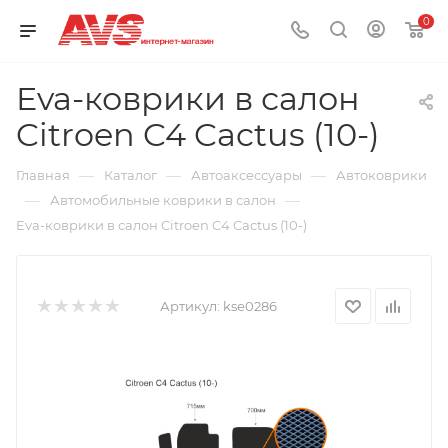
0
Eva-коврики в салон
Citroen C4 Cactus (10-)
—
—
—
Главная
Каталог
Автоаксессуары
Автоковрики
—
—
Автомобильные коврики в салон
Eva-коврики в салон Citroen C4 Cactus (10-)
Артикул:
kse0286