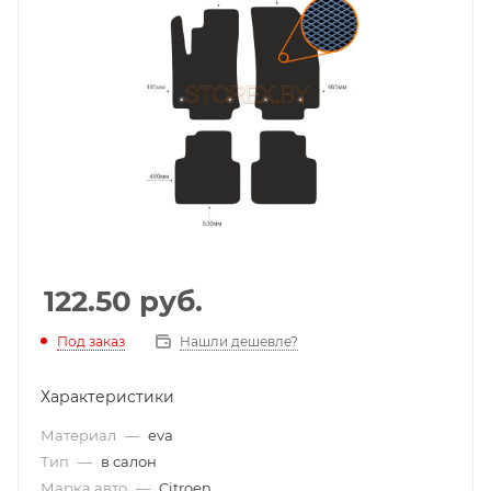
122.50
руб.
Под заказ
Нашли дешевле?
Характеристики
Материал
—
eva
Тип
—
в салон
Марка авто
—
Citroen