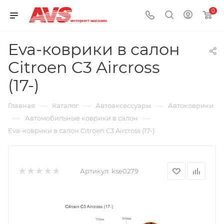
0
Eva-коврики в салон
Citroen C3 Aircross
(17-)
—
—
—
Главная
Каталог
Автоаксессуары
Автоковрики
—
—
Автомобильные коврики в салон
Eva-коврики в салон Citroen C3 Aircross (17-)
Артикул:
kse0279