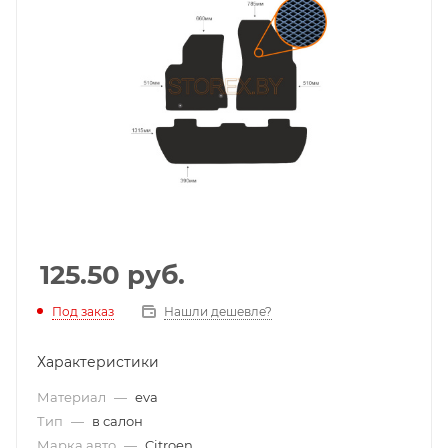
125.50
руб.
Под заказ
Нашли дешевле?
Характеристики
Материал
—
eva
Тип
—
в салон
Марка авто
—
Citroen