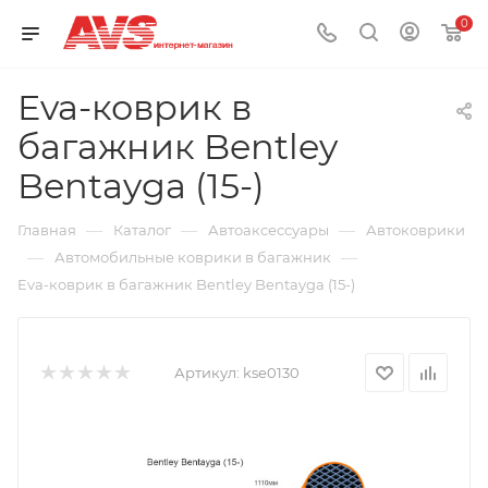
0
Eva-коврик в
багажник Bentley
Bentayga (15-)
—
—
—
Главная
Каталог
Автоаксессуары
Автоковрики
—
—
Автомобильные коврики в багажник
Eva-коврик в багажник Bentley Bentayga (15-)
Артикул:
kse0130