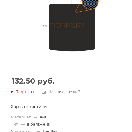
132.50
руб.
Под заказ
Нашли дешевле?
Характеристики
Материал
—
eva
Тип
—
в багажник
Марка авто
—
Bentley