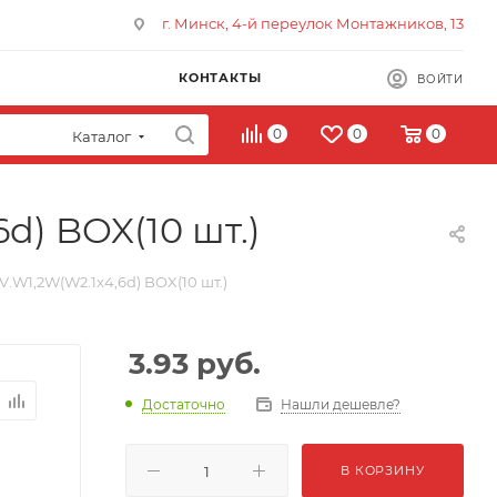
г. Минск, 4-й переулок Монтажников, 13
КОНТАКТЫ
ВОЙТИ
0
0
0
Каталог
d) BOX(10 шт.)
.W1,2W(W2.1x4,6d) BOX(10 шт.)
3.93
руб.
Достаточно
Нашли дешевле?
В КОРЗИНУ