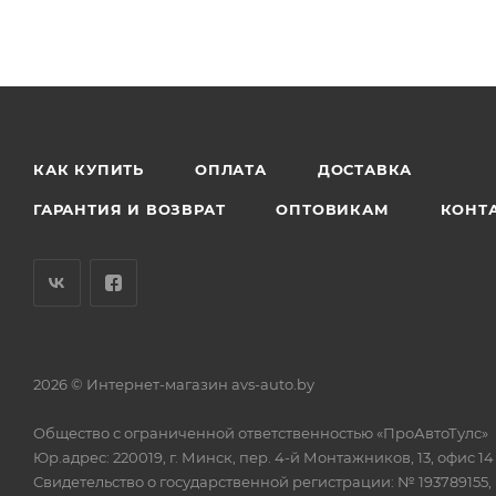
КАК КУПИТЬ
ОПЛАТА
ДОСТАВКА
ГАРАНТИЯ И ВОЗВРАТ
ОПТОВИКАМ
КОНТ
2026 © Интернет-магазин avs-auto.by
Общество с ограниченной ответственностью «ПроАвтоТулс»
Юр.адрес: 220019, г. Минск, пер. 4-й Монтажников, 13, офис 14
Свидетельство о государственной регистрации: № 193789155,