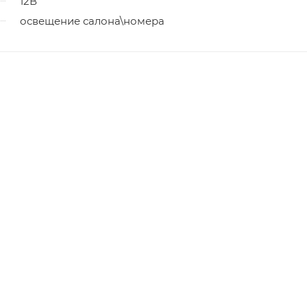
12В
освещение салона\номера