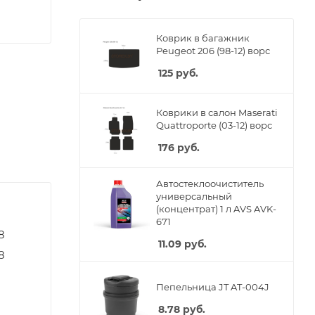
Коврик в багажник
Peugeot 206 (98-12) ворс
125
руб.
Коврики в салон Maserati
Quattroporte (03-12) ворс
176
руб.
Автостеклоочиститель
универсальный
(концентрат) 1 л AVS AVK-
671
8
11.09
руб.
8
Пепельница JT AT-004J
8.78
руб.